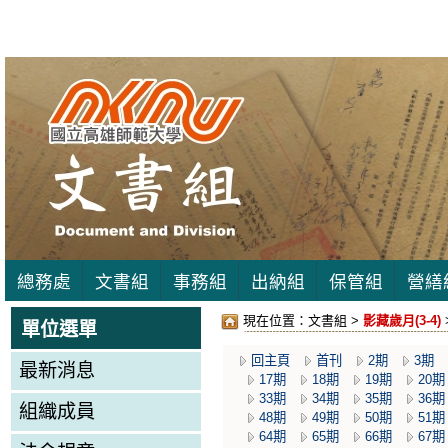
總務處
文書組
事務組
出納組
保管組
營繕
現在位置：
文書組 >
影藏歲月(3-4)
單位選單
回主頁
首刊
2期
3期
最新消息
17期
18期
19期
20期
33期
34期
35期
36期
組織成員
48期
49期
50期
51期
64期
65期
66期
67期