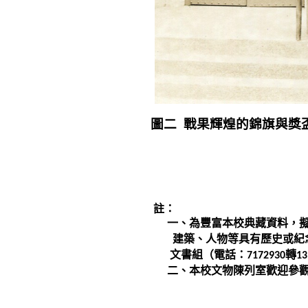
圖二
戰果輝煌的錦旗與獎
註：
一、為豐富本校典藏資料，
建築、
人物等具有歷史或紀
文書組（
電話：
轉
7172930
13
二、本校文物陳列室歡迎參