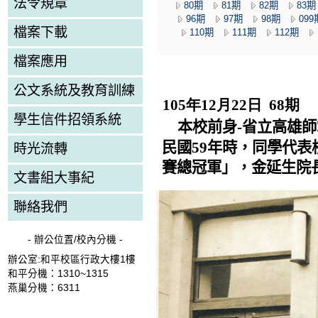
法令規章
80期
81期
82期
83期
96期
97期
98期
099
檔案下載
110期
111期
112期
檔案應用
公文系統及教育訓練
105年12月22日 68期
學生信件招領系統
本校前身
-
省立高雄師
民國
59
年時，同學代表
時光流轉
賽總冠軍」，金延生院
文書組大事紀
聯絡我們
- 辦公位置/校內分機 -
辦公室:和平校區行政大樓1樓
和平分機：1310~1315
燕巢分機：6311