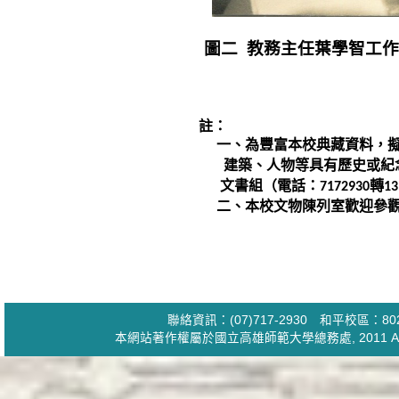
圖二
教務主任葉學智工作
註：
一、為豐富本校典藏資料，
建築、
人物等具有歷史或紀
文書組（
電話：
轉
7172930
13
二、本校文物陳列室歡迎參
聯絡資訊：(07)717-2930 和平校區
本網站著作權屬於國立高雄師範大學
總務處
, 2011