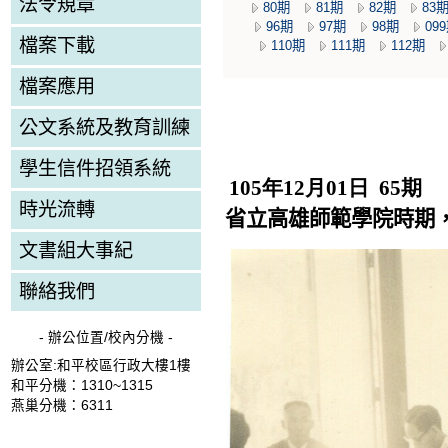
法令規章
80期
81期
82期
83
96期
97期
98期
09
檔案下載
110期
111期
112期
檔案應用
公文系統及教育訓練
學生信件招領系統
105年12月01日 65期
時光流轉
省立高雄師範學院時期
文書組大事紀
聯絡我們
- 辦公位置/校內分機 -
辦公室:和平校區行政大樓1樓
和平分機：1310~1315
燕巢分機：6311