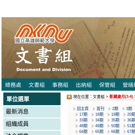
總務處
文書組
事務組
出納組
保管組
營繕
現在位置：
文書組 >
影藏歲月(3-4)
單位選單
回主頁
首刊
2期
3期
最新消息
17期
18期
19期
20
33期
34期
35期
36
組織成員
48期
49期
50期
51
64期
65期
66期
67