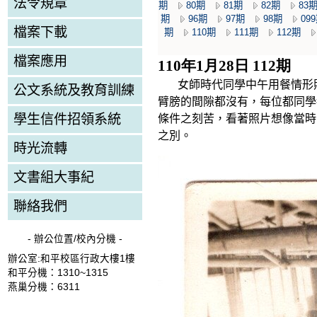
法令規章
期
80期
81期
82期
83
期
96期
97期
98期
09
檔案下載
期
110期
111期
112期
檔案應用
110年1月28日 112期
女師時代同學中午用餐情形
公文系統及教育訓練
臂膀的間隙都沒有，每位都同學
學生信件招領系統
條件之刻苦，看著照片想像當時
之別。
時光流轉
文書組大事紀
聯絡我們
- 辦公位置/校內分機 -
辦公室:和平校區行政大樓1樓
和平分機：1310~1315
燕巢分機：6311