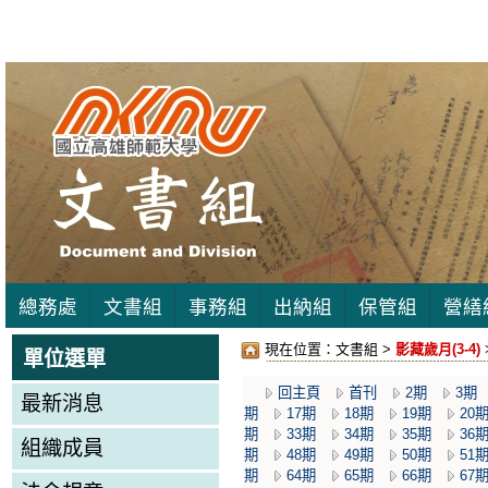
總務處
文書組
事務組
出納組
保管組
營繕
現在位置：
文書組 >
影藏歲月(3-4)
單位選單
回主頁
首刊
2期
3期
最新消息
期
17期
18期
19期
20
期
33期
34期
35期
36
組織成員
期
48期
49期
50期
51
期
64期
65期
66期
67