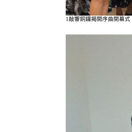
1
敲響銅鑼揭開序曲開幕式