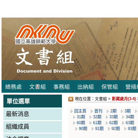
總務處
文書組
事務組
出納組
保管組
營繕
現在位置：
文書組 >
影藏歲月(3-4)
單位選單
回主頁
首刊
2期
3期
最新消息
31期
32期
33期
34期
60期
61期
62期
63期
組織成員
90期
91期
92期
93期