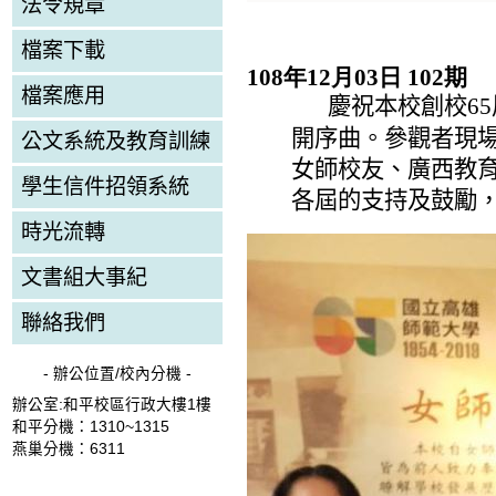
法令規章
檔案下載
108年12月03日 102期
檔案應用
慶祝本校創校
65
開序曲。參觀者現
公文系統及教育訓練
女師校友、廣西教
學生信件招領系統
各屆的支持及鼓勵
時光流轉
文書組大事紀
聯絡我們
- 辦公位置/校內分機 -
辦公室:和平校區行政大樓1樓
和平分機：1310~1315
燕巢分機：6311