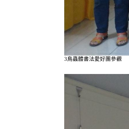
3
鳥蟲體書法愛好團參觀