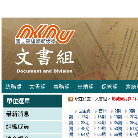
總務處
文書組
事務組
出納組
保管組
營繕
現在位置：
文書組 >
影藏歲月(3-4)
單位選單
回主頁
首刊
2期
3期
最新消息
期
17期
18期
19期
20
期
33期
34期
35期
36
組織成員
期
48期
49期
50期
51
期
64期
65期
66期
67