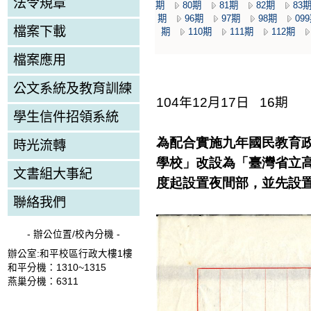
法令規章
期
80期
81期
82期
83
期
96期
97期
98期
09
檔案下載
期
110期
111期
112期
檔案應用
公文系統及教育訓練
104年12月17日 16期
學生信件招領系統
為配合實施九年國民教育
時光流轉
學校」改設為「臺灣省立
文書組大事紀
度起設置夜間
部，並先設
聯絡我們
- 辦公位置/校內分機 -
辦公室:和平校區行政大樓1樓
和平分機：1310~1315
燕巢分機：6311