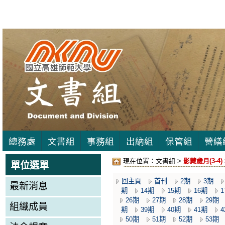
總務處
文書組
事務組
出納組
保管組
營繕
現在位置：
文書組 >
影藏歲月(3-4)
單位選單
回主頁
首刊
2期
3期
最新消息
期
14期
15期
16期
1
26期
27期
28期
29期
組織成員
期
39期
40期
41期
4
50期
51期
52期
53期